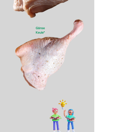
Gänse
Keule*