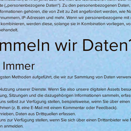
nte („personenbezogene Daten“). Zu den personenbezogenen Daten, 
formationen gehören, die von Zeit zu Zeit angefordert werden, wie N
onnummern, IP-Adressen und mehr. Wenn wir personenbezogene mit n
mbinieren, werden diese, solange sie in Kombination vorliegen, vo
ehandelt.
mmeln wir Daten
: Immer
igsten Methoden aufgeführt, die wir zur Sammlung von Daten verwen
 Nutzung unserer Dienste. Wenn Sie also unsere digitalen Assets bes
zung, Sitzungen und die dazugehörigen Informationen sammeln, erfas
 uns selbst zur Verfügung stellen, beispielsweise, wenn Sie über ein
ehmen (z. B. eine E-Mail mit einem Kommentar oder Feedback).
rieben, Daten aus Drittquellen erfassen.
 uns zur Verfügung stellen, wenn Sie sich über einen Drittanbieter wi
en anmelden.