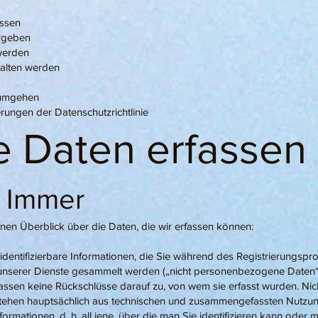
assen
ergeben
werden
halten werden
 umgehen
rungen der Datenschutzrichtlinie
 Daten erfassen 
: Immer
nen Überblick über die Daten, die wir erfassen können:
ht identifizierbare Informationen, die Sie während des Registrierungspr
unserer Dienste gesammelt werden („nicht personenbezogene Daten“)
ssen keine Rückschlüsse darauf zu, von wem sie erfasst wurden. N
estehen hauptsächlich aus technischen und zusammengefassten Nutzun
Informationen, d. h. all jene, über die man Sie identifizieren kann oder 