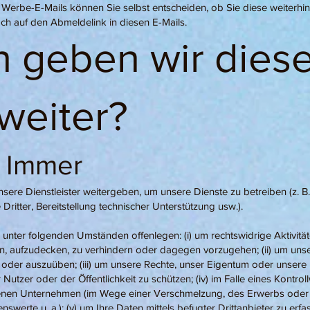
i Werbe-E-Mails können Sie selbst entscheiden, ob Sie diese weiterhi
ach auf den Abmeldelink in diesen E-Mails.
 geben wir dies
weiter?
: Immer
sere Dienstleister weitergeben, um unsere Dienste zu betreiben (z. 
ritter, Bereitstellung technischer Unterstützung usw.).
unter folgenden Umständen offenlegen: (i) um rechtswidrige Aktivitä
n, aufzudecken, zu verhindern oder dagegen vorzugehen; (ii) um uns
der auszuüben; (iii) um unsere Rechte, unser Eigentum oder unsere 
 Nutzer oder der Öffentlichkeit zu schützen; (iv) im Falle eines Kontro
enen Unternehmen (im Wege einer Verschmelzung, des Erwerbs oder 
swerte u. a.); (v) um Ihre Daten mittels befugter Drittanbieter zu erfa