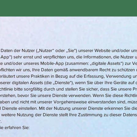
Daten der Nutzer („Nutzer“ oder „Sie“) unserer Website und/oder un
App“) sehr ernst und verpflichten uns, die Informationen, die Nutzer 
e und/oder unseres Mobile-App (zusammen: „digitale Assets“) zur Ver
pflichten wir uns, Ihre Daten gemäß anwendbarem Recht zu schützen
 erläutert unsere Praktiken in Bezug auf die Erfassung, Verwendung u
erer digitalen Assets (die „Dienste“), wenn Sie über Ihre Geräte auf d
htlinie bitte sorgfältig durch und stellen Sie sicher, dass Sie unsere P
erstehen, bevor Sie unsere Dienste verwenden. Wenn Sie diese Richtli
haben und nicht mit unserer Vorgehensweise einverstanden sind, müs
d Dienste einstellen. Mit der Nutzung unserer Dienste erkennen Sie d
e weitere Nutzung der Dienste stellt Ihre Zustimmung zu dieser Datensc
.
ie erfahren Sie: