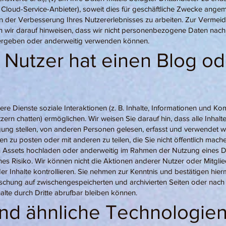
 Cloud-Service-Anbieter), soweit dies für geschäftliche Zwecke angeme
n der Verbesserung Ihres Nutzererlebnisses zu arbeiten. Zur Vermei
n wir darauf hinweisen, dass wir nicht personenbezogene Daten na
itergeben oder anderweitig verwenden können.
 Nutzer hat einen Blog od
ere Dienste soziale Interaktionen (z. B. Inhalte, Informationen und Ko
rn chatten) ermöglichen. Wir weisen Sie darauf hin, dass alle Inhalte
gung stellen, von anderen Personen gelesen, erfasst und verwendet 
en zu posten oder mit anderen zu teilen, die Sie nicht öffentlich mac
len Assets hochladen oder anderweitig im Rahmen der Nutzung eines 
genes Risiko. Wir können nicht die Aktionen anderer Nutzer oder Mitglie
der Inhalte kontrollieren. Sie nehmen zur Kenntnis und bestätigen hier
chung auf zwischengespeicherten und archivierten Seiten oder nach d
alte durch Dritte abrufbar bleiben können.
nd ähnliche Technologie