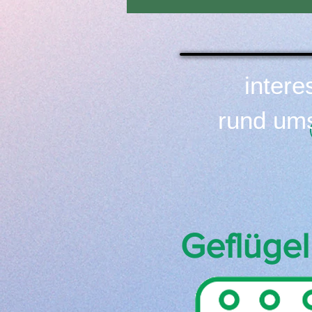
intere
rund ums
Geflügel