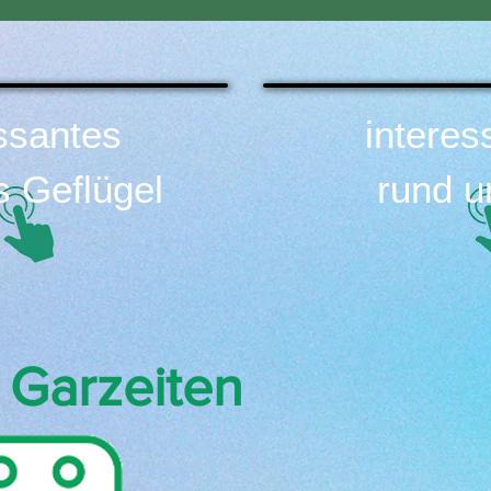
ssantes
interes
 Geflügel
rund u
 Garzeiten