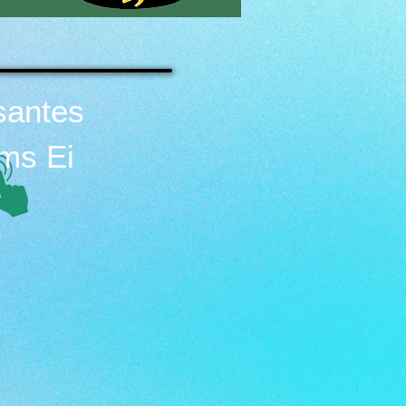
santes
ms Ei