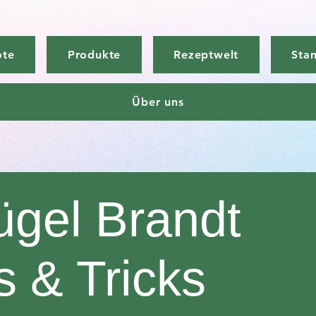
ote
Produkte
Rezeptwelt
Sta
Über uns
ügel Brandt
s & Tricks