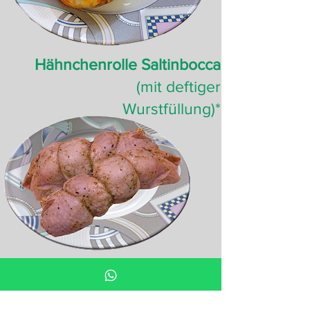
Hähnchenrolle Saltinbocca
(
mit
deftiger
Wurstf
üllung
)*