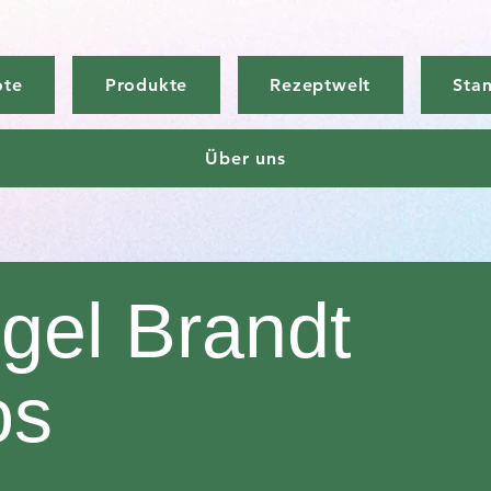
ote
Produkte
Rezeptwelt
Sta
Über uns
gel Brandt
os