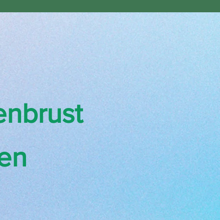
nbrust
len