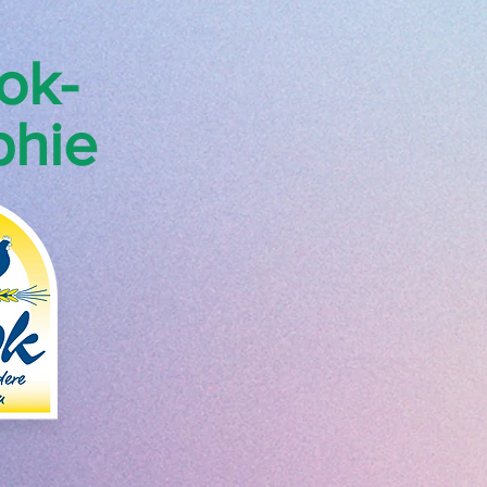
ok-
phie