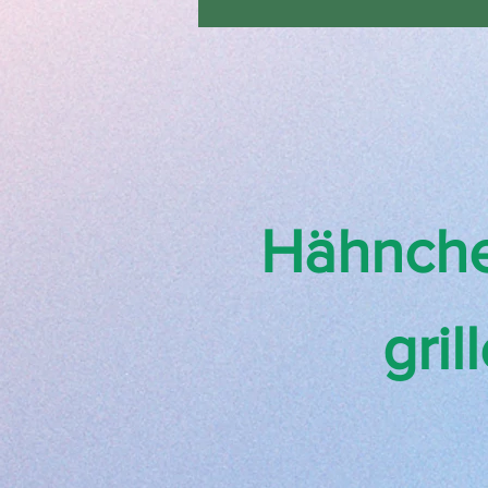
Hähnche
gril