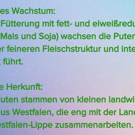
es Wachstum:
Fütterung mit fett- und eiweißred
B. Mais und Soja) wachsen die Pute
r feineren Fleischstruktur und in
führt.
e Herkunft:
uten stammen von kleinen landwir
us Westfalen, die eng mit der Lan
tfalen-Lippe zusammenarbeiten.