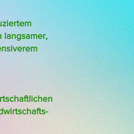
uziertem
n langsamer,
tensiverem
tschaftlichen
dwirtschafts-