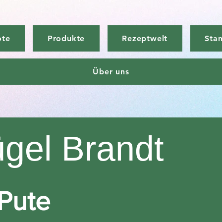
ote
Produkte
Rezeptwelt
Sta
Über uns
ügel Brandt
Pute