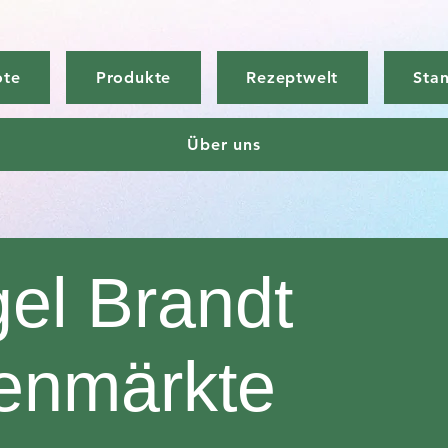
ote
Produkte
Rezeptwelt
Sta
Über uns
gel Brandt
enmärkte