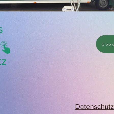
s
Goog
tz
Datenschutzr